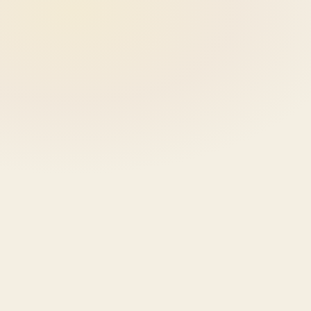
productos, carrito de compra, pago seguro
con tarjeta y gestion de pedidos. Diseñada
para vender desde el primer dia, con un
panel donde gestionas productos, stock y
envios sin complicaciones.
Pixel
Core
Nexus
trabajan en esto
2.000 – 4.000 €
10-15 días