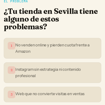
EL PROBLEMA
¿Tu
tienda
en
Sevilla
tiene
alguno de estos
problemas?
No venden online y pierden cuota frente a
1
Amazon
Instagram sin estrategia ni contenido
2
profesional
Web que no convierte visitas en ventas
3