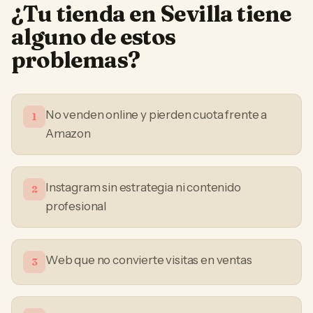
¿Tu
tienda
en
Sevilla
tiene
alguno de estos
problemas?
No venden online y pierden cuota frente a
1
Amazon
Instagram sin estrategia ni contenido
2
profesional
Web que no convierte visitas en ventas
3