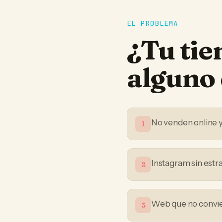
EL PROBLEMA
¿Tu
tie
alguno 
No venden online 
1
Instagram sin estr
2
Web que no convier
3