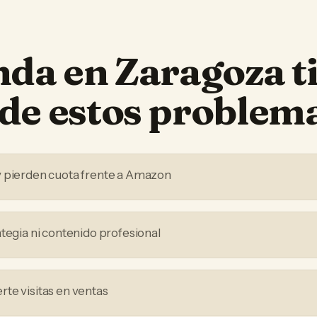
nda
en
Zaragoza
t
de estos problem
y pierden cuota frente a Amazon
ategia ni contenido profesional
te visitas en ventas