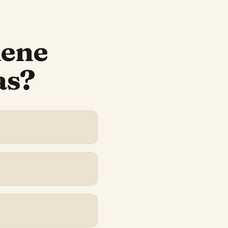
iene
as?