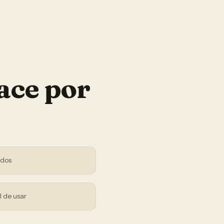
ace por
ndos
l de usar