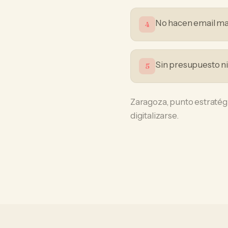
No hacen email mark
4
Sin presupuesto n
5
Zaragoza, punto estratégi
digitalizarse.