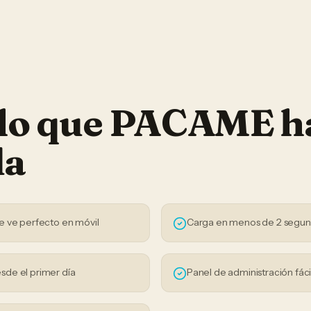
 lo que PACAME h
da
e ve perfecto en móvil
Carga en menos de 2 segu
sde el primer día
Panel de administración fáci