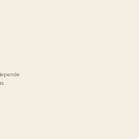
l depende
s.