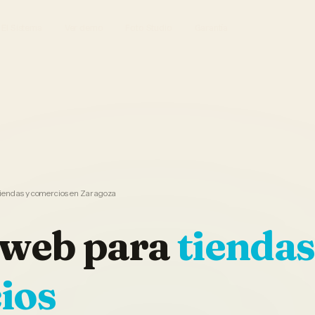
El Sistema
Ver demo
Foto Studio
Garantía
tiendas y comercios en Zaragoza
 web
para
tiendas
ios