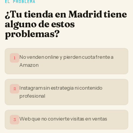
EL PROBLEMA
¿Tu
tienda
en
Madrid
tiene
alguno de estos
problemas?
No venden online y pierden cuota frente a
1
Amazon
Instagram sin estrategia ni contenido
2
profesional
Web que no convierte visitas en ventas
3