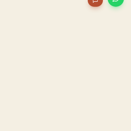
PACAME
La IA que opera tu restaurante. Sola. Construida por
un dueño, para dueños.
HOSTELERÍA · IA AUTÓNOMA · ALBACETE
PRODUCTO
CONFIANZA