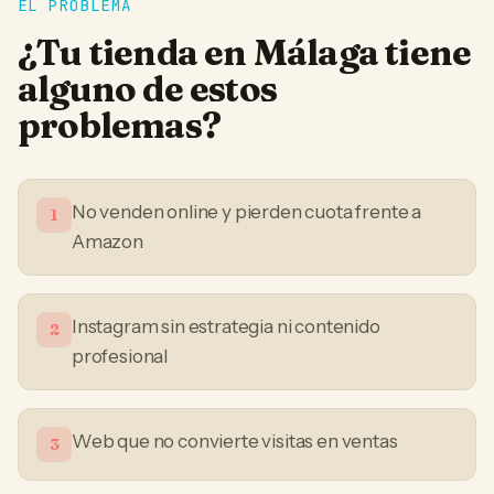
EL PROBLEMA
¿Tu
tienda
en
Málaga
tiene
alguno de estos
problemas?
No venden online y pierden cuota frente a
1
Amazon
Instagram sin estrategia ni contenido
2
profesional
Web que no convierte visitas en ventas
3