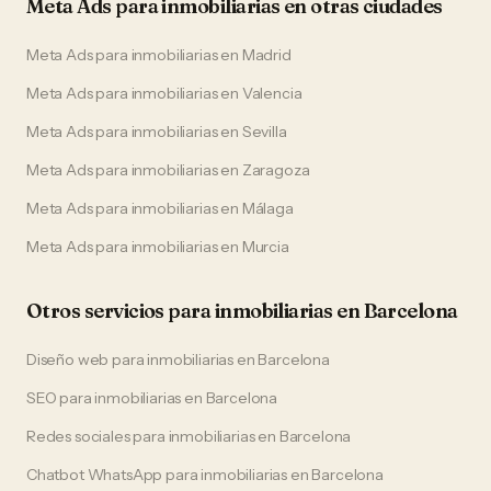
Meta Ads
para
inmobiliarias
en otras ciudades
Meta Ads
para
inmobiliarias
en
Madrid
Meta Ads
para
inmobiliarias
en
Valencia
Meta Ads
para
inmobiliarias
en
Sevilla
Meta Ads
para
inmobiliarias
en
Zaragoza
Meta Ads
para
inmobiliarias
en
Málaga
Meta Ads
para
inmobiliarias
en
Murcia
Otros servicios para
inmobiliarias
en
Barcelona
Diseño web
para
inmobiliarias
en
Barcelona
SEO
para
inmobiliarias
en
Barcelona
Redes sociales
para
inmobiliarias
en
Barcelona
Chatbot WhatsApp
para
inmobiliarias
en
Barcelona