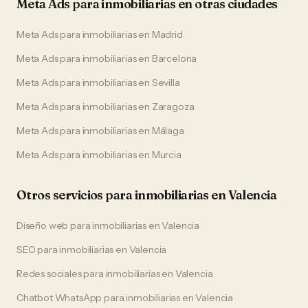
Meta Ads
para
inmobiliarias
en otras ciudades
Meta Ads
para
inmobiliarias
en
Madrid
Meta Ads
para
inmobiliarias
en
Barcelona
Meta Ads
para
inmobiliarias
en
Sevilla
Meta Ads
para
inmobiliarias
en
Zaragoza
Meta Ads
para
inmobiliarias
en
Málaga
Meta Ads
para
inmobiliarias
en
Murcia
Otros servicios para
inmobiliarias
en
Valencia
Diseño web
para
inmobiliarias
en
Valencia
SEO
para
inmobiliarias
en
Valencia
Redes sociales
para
inmobiliarias
en
Valencia
Chatbot WhatsApp
para
inmobiliarias
en
Valencia