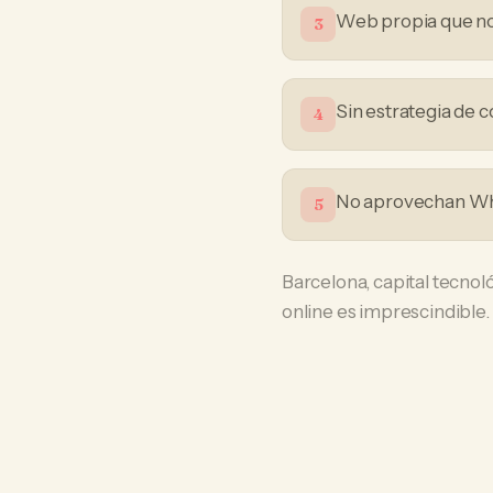
Web propia que no
3
Sin estrategia de 
4
No aprovechan Wha
5
Barcelona, capital tecno
online es imprescindible.