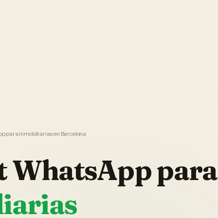
El Sistema
Ver demo
Foto Studio
Garantía
 para inmobiliarias en Barcelona
t WhatsApp
para
iarias