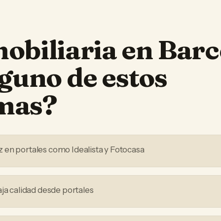
obiliaria
en
Barc
lguno de estos
mas?
en portales como Idealista y Fotocasa
aja calidad desde portales