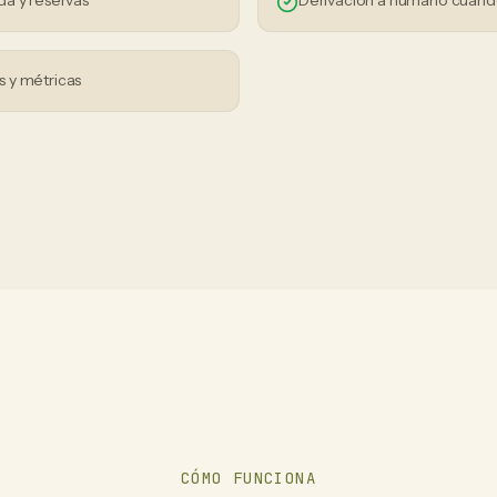
da y reservas
Derivación a humano cuand
 y métricas
CÓMO FUNCIONA