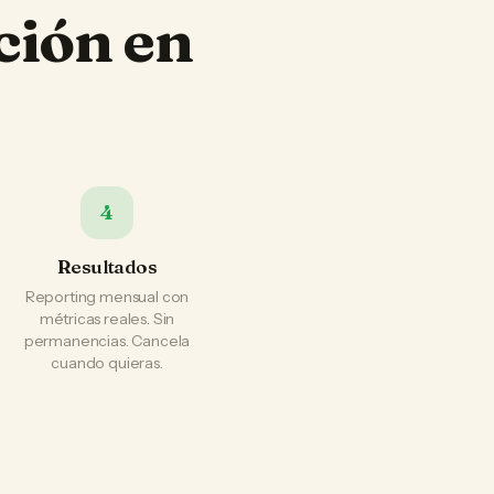
ción en
4
Resultados
Reporting mensual con
métricas reales. Sin
permanencias. Cancela
cuando quieras.