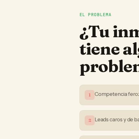
EL PROBLEMA
¿Tu
inm
tiene a
proble
Competencia feroz 
1
Leads caros y de b
2