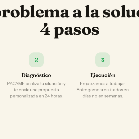
problema a la solu
4 pasos
2
3
Diagnóstico
Ejecución
PACAME analiza tu situación y
Empezamos a trabajar.
te envía una propuesta
Entregamos resultados en
personalizada en 24 horas.
días, no en semanas.