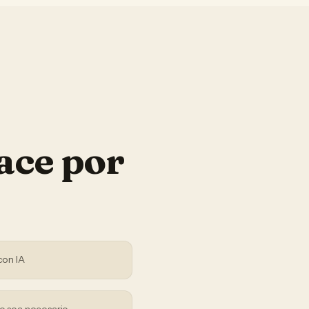
ace por
con IA