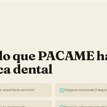
 lo que PACAME h
ca dental
e ve perfecto en móvil
Carga en menos de 2 segu