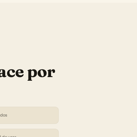
ace por
ndos