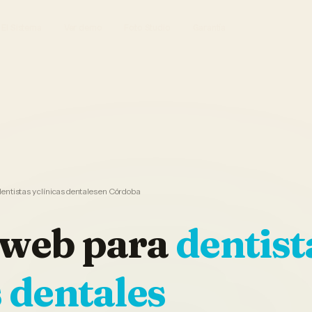
El Sistema
Ver demo
Foto Studio
Garantía
entistas y clínicas dentales en Córdoba
 web
para
dentist
s dentales