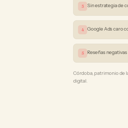
Sin estrategia de 
3
Google Ads caro co
4
Reseñas negativas
5
Córdoba, patrimonio de l
digital.