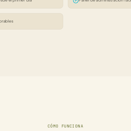
sde el primer día
Panel de administración fáci
orables
CÓMO FUNCIONA