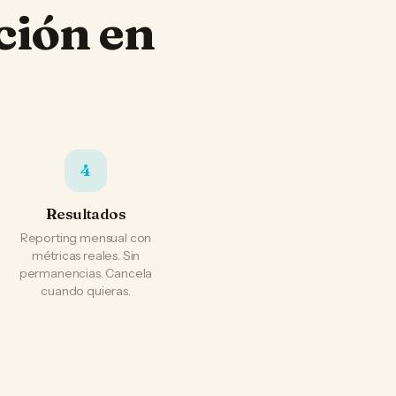
ción en
4
Resultados
Reporting mensual con
métricas reales. Sin
permanencias. Cancela
cuando quieras.