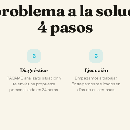
problema a la solu
4 pasos
2
3
Diagnóstico
Ejecución
PACAME analiza tu situación y
Empezamos a trabajar.
te envía una propuesta
Entregamos resultados en
personalizada en 24 horas.
días, no en semanas.