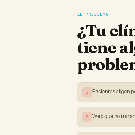
EL PROBLEMA
¿Tu
clí
tiene a
proble
Pacientes eligen po
1
Web que no transmi
2