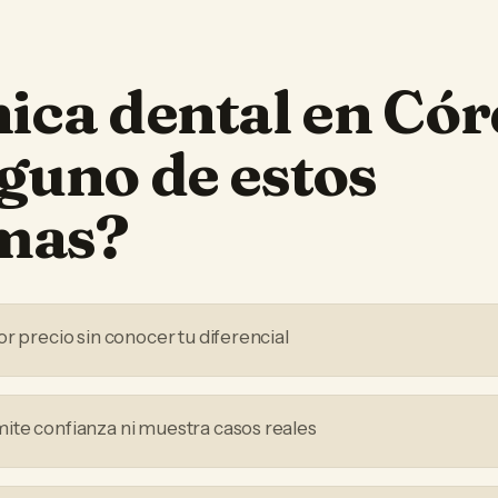
nica dental
en
Cór
lguno de estos
mas?
r precio sin conocer tu diferencial
te confianza ni muestra casos reales