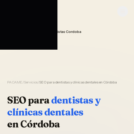
Saltar al contenido
PACAME
Seo Posicionamiento Dentistas Cordoba
Home
PACAME
/
Servicios
/
SEO para dentistas y clínicas dentales en Córdoba
SEO
para
dentistas y
clínicas dentales
en
Córdoba