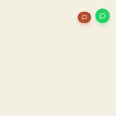
PACAME
La IA que opera tu restaurante. Sola. Construida por
un dueño, para dueños.
HOSTELERÍA · IA AUTÓNOMA · ALBACETE