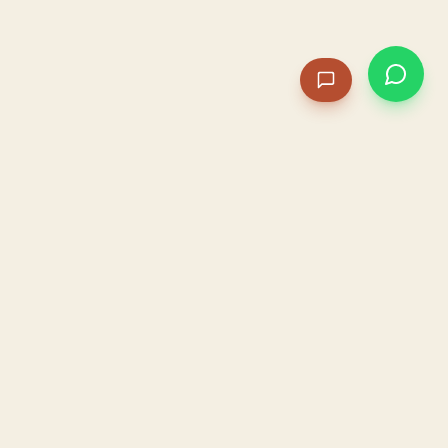
PACAME
La IA que opera tu restaurante. Sola. Construida por
un dueño, para dueños.
HOSTELERÍA · IA AUTÓNOMA · ALBACETE