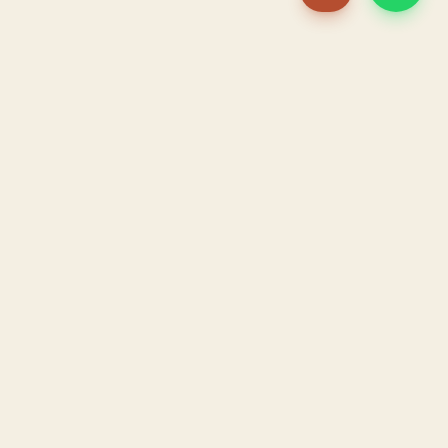
PACAME
La IA que opera tu restaurante. Sola. Construida por
un dueño, para dueños.
HOSTELERÍA · IA AUTÓNOMA · ALBACETE
PRODUCTO
CONFIANZA
El Sistema PACAME
Garantía triple