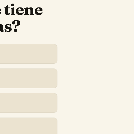
e
tiene
as?