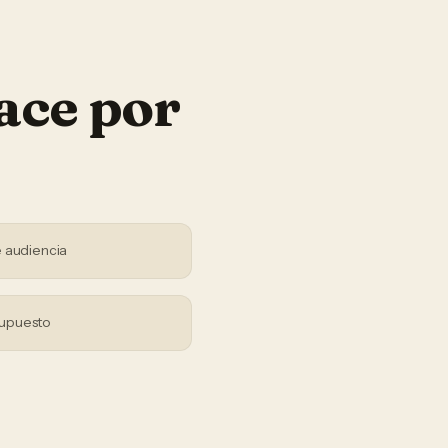
ace por
 audiencia
supuesto