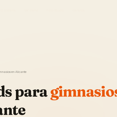
El Sistema
Ver demo
Foto Studio
Garantía
mnasios en Alicante
ds
para
gimnasio
ante