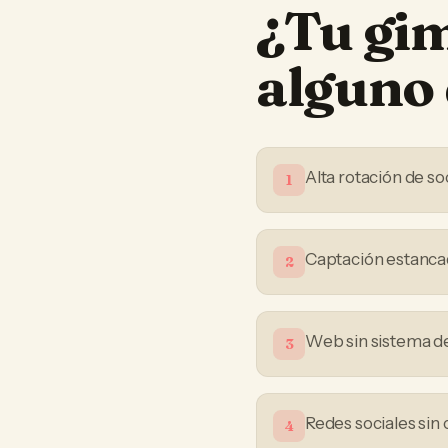
¿Tu
gi
alguno 
Alta rotación de so
1
Captación estanca
2
Web sin sistema de
3
Redes sociales sin 
4