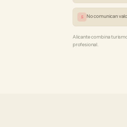
No comunican valor
5
Alicante combina turismo
profesional.