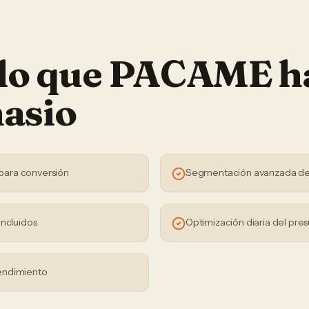
 lo que PACAME h
asio
para conversión
Segmentación avanzada de
incluidos
Optimización diaria del pre
endimiento