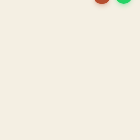
PACAME
La IA que opera tu restaurante. Sola. Construida por
un dueño, para dueños.
HOSTELERÍA · IA AUTÓNOMA · ALBACETE
PRODUCTO
CONFIANZA
El Sistema PACAME
Garantía triple