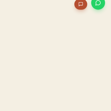
PACAME
La IA que opera tu restaurante. Sola. Construida por
un dueño, para dueños.
HOSTELERÍA · IA AUTÓNOMA · ALBACETE
PRODUCTO
CONFIANZA