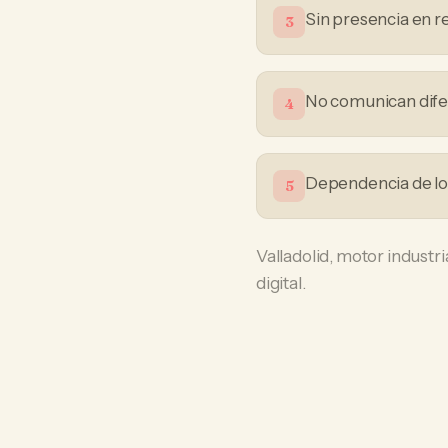
Sin presencia en r
3
No comunican difer
4
Dependencia de loc
5
Valladolid, motor industri
digital.