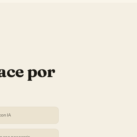
ace por
con IA