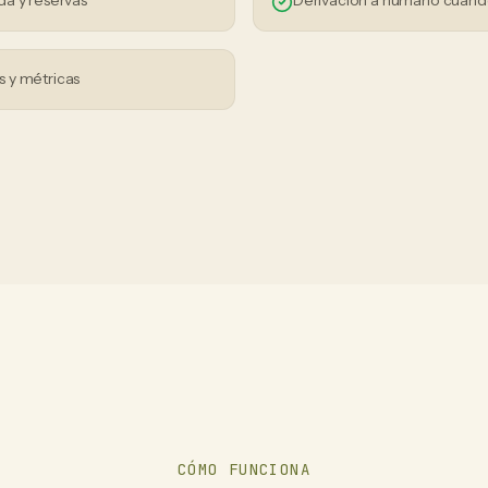
da y reservas
Derivación a humano cuand
 y métricas
CÓMO FUNCIONA