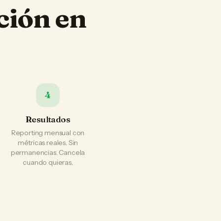
ción en
4
Resultados
Reporting mensual con
métricas reales. Sin
permanencias. Cancela
cuando quieras.