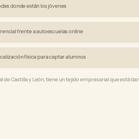
edes donde están los jóvenes
encial frente a autoescuelas online
alización física para captar alumnos
al de Castilla y León, tiene un tejido empresarial que está da