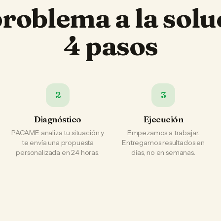
problema a la solu
4 pasos
2
3
Diagnóstico
Ejecución
PACAME analiza tu situación y
Empezamos a trabajar.
te envía una propuesta
Entregamos resultados en
personalizada en 24 horas.
días, no en semanas.