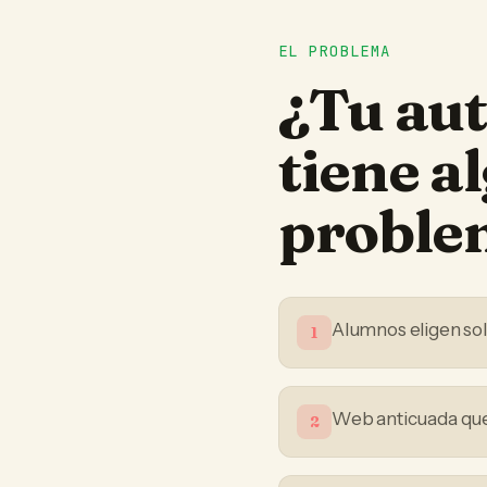
EL PROBLEMA
¿Tu
aut
tiene a
proble
Alumnos eligen sol
1
Web anticuada que 
2