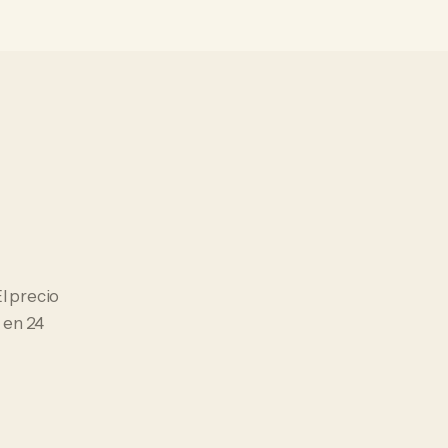
El precio
 en 24