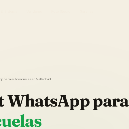
El Sistema
Ver demo
Foto Studio
Garantía
 para autoescuelas en Valladolid
t WhatsApp
para
cuelas