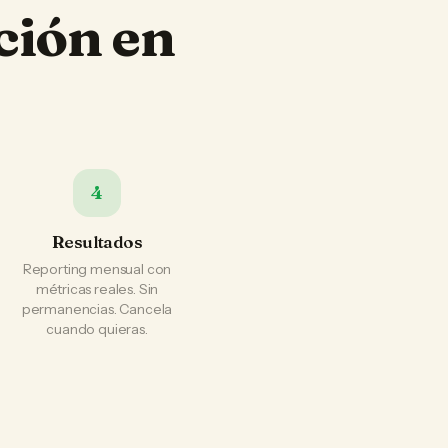
ción en
4
Resultados
Reporting mensual con
métricas reales. Sin
permanencias. Cancela
cuando quieras.