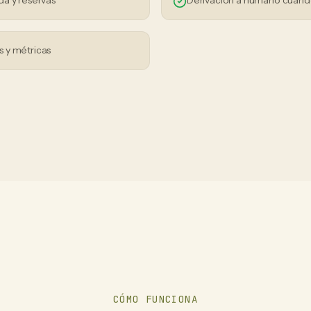
da y reservas
Derivación a humano cuand
 y métricas
CÓMO FUNCIONA