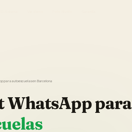
El Sistema
Ver demo
Foto Studio
Garantía
 para autoescuelas en Barcelona
t WhatsApp
para
cuelas