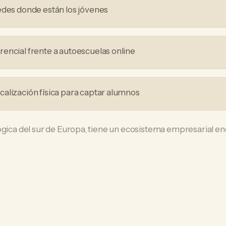
edes donde están los jóvenes
encial frente a autoescuelas online
alización física para captar alumnos
lógica del sur de Europa, tiene un ecosistema empresarial 