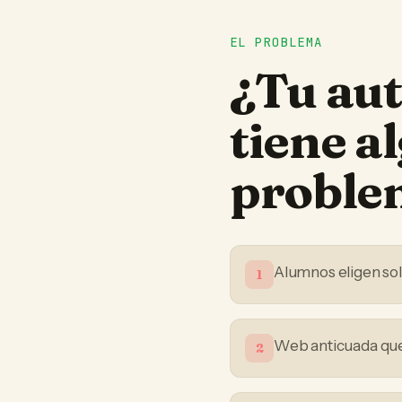
EL PROBLEMA
¿Tu
aut
tiene a
proble
Alumnos eligen sol
1
Web anticuada que 
2