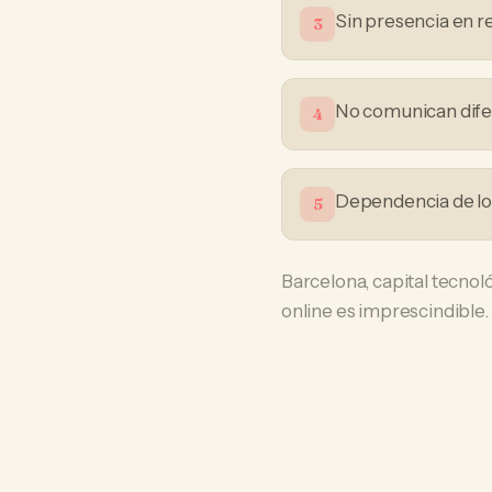
Sin presencia en r
3
No comunican difer
4
Dependencia de loc
5
Barcelona, capital tecno
online es imprescindible.