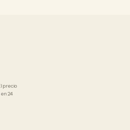
El precio
 en 24