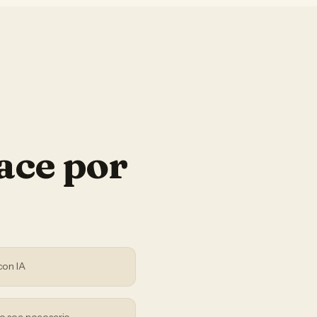
ace por
con IA