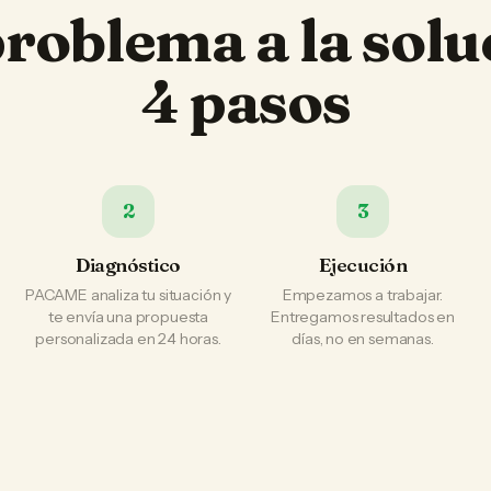
problema a la solu
4 pasos
2
3
Diagnóstico
Ejecución
PACAME analiza tu situación y
Empezamos a trabajar.
te envía una propuesta
Entregamos resultados en
personalizada en 24 horas.
días, no en semanas.