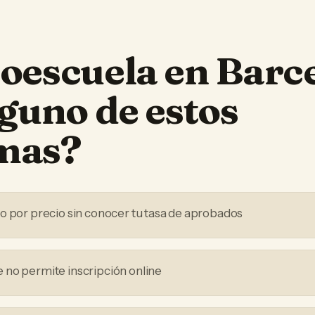
oescuela
en
Barc
lguno de estos
mas?
o por precio sin conocer tu tasa de aprobados
no permite inscripción online