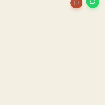
PACAME
La IA que opera tu restaurante. Sola. Construida por
un dueño, para dueños.
HOSTELERÍA · IA AUTÓNOMA · ALBACETE
PRODUCTO
CONFIANZA