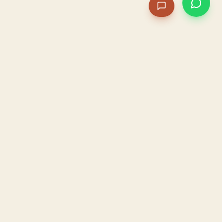
PACAME
La IA que opera tu restaurante. Sola. Construida por
un dueño, para dueños.
HOSTELERÍA · IA AUTÓNOMA · ALBACETE
PRODUCTO
CONFIANZA