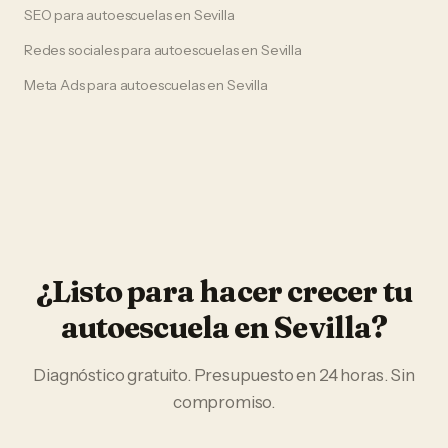
SEO
para
autoescuelas
en
Sevilla
Redes sociales
para
autoescuelas
en
Sevilla
Meta Ads
para
autoescuelas
en
Sevilla
¿Listo para hacer crecer tu
autoescuela
en
Sevilla
?
Diagnóstico gratuito. Presupuesto en 24 horas. Sin
compromiso.