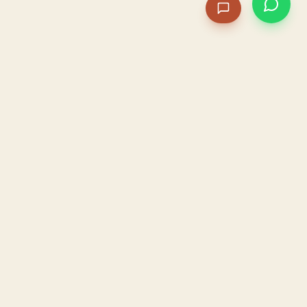
PACAME
La IA que opera tu restaurante. Sola. Construida por
un dueño, para dueños.
HOSTELERÍA · IA AUTÓNOMA · ALBACETE
PRODUCTO
CONFIANZA