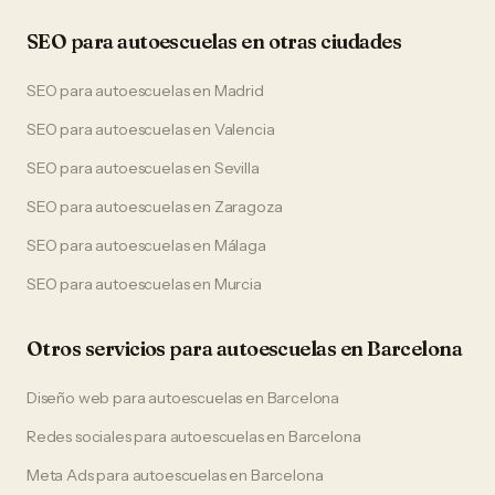
SEO
para
autoescuelas
en otras ciudades
SEO
para
autoescuelas
en
Madrid
SEO
para
autoescuelas
en
Valencia
SEO
para
autoescuelas
en
Sevilla
SEO
para
autoescuelas
en
Zaragoza
SEO
para
autoescuelas
en
Málaga
SEO
para
autoescuelas
en
Murcia
Otros servicios para
autoescuelas
en
Barcelona
Diseño web
para
autoescuelas
en
Barcelona
Redes sociales
para
autoescuelas
en
Barcelona
Meta Ads
para
autoescuelas
en
Barcelona