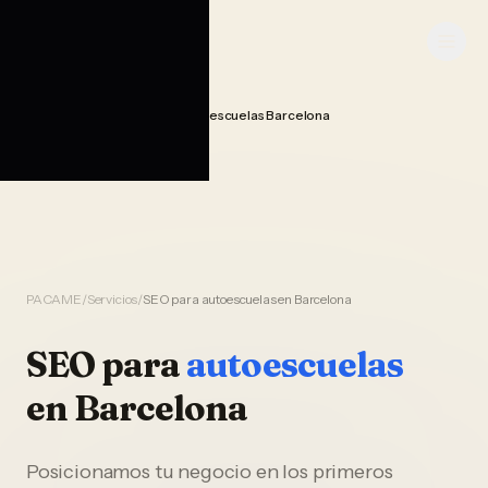
Saltar al contenido
PACAME
Seo Posicionamiento Autoescuelas Barcelona
Home
PACAME
/
Servicios
/
SEO para autoescuelas en Barcelona
SEO
para
autoescuelas
en
Barcelona
Posicionamos tu negocio en los primeros