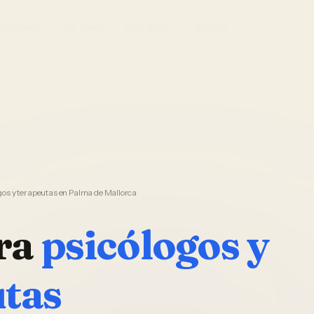
El Sistema
Ver demo
Foto Studio
Garantía
os y terapeutas en Palma de Mallorca
ra
psicólogos y
utas