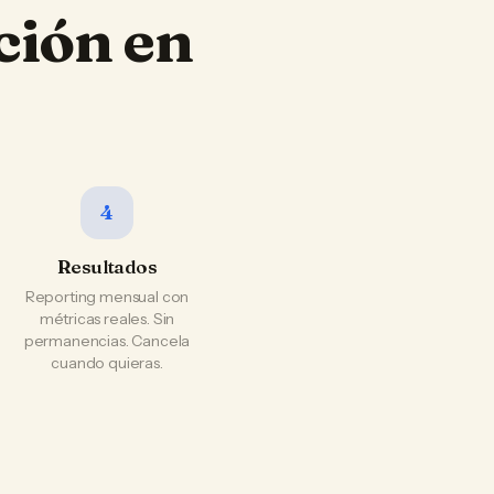
ción en
4
Resultados
Reporting mensual con
métricas reales. Sin
permanencias. Cancela
cuando quieras.