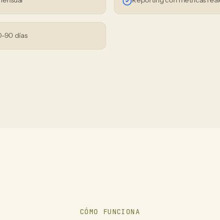
mensual
Reporting con métricas real
0-90 días
CÓMO FUNCIONA