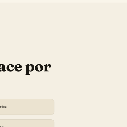
ace por
nica