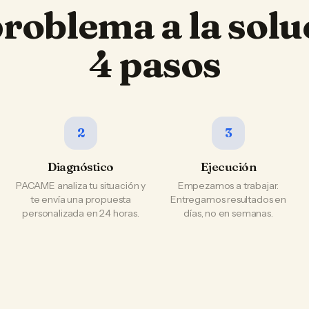
problema a la solu
4 pasos
2
3
Diagnóstico
Ejecución
PACAME analiza tu situación y
Empezamos a trabajar.
te envía una propuesta
Entregamos resultados en
personalizada en 24 horas.
días, no en semanas.