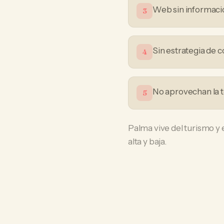
Web sin informació
3
Sin estrategia de 
4
No aprovechan la t
5
Palma vive del turismo y 
alta y baja.