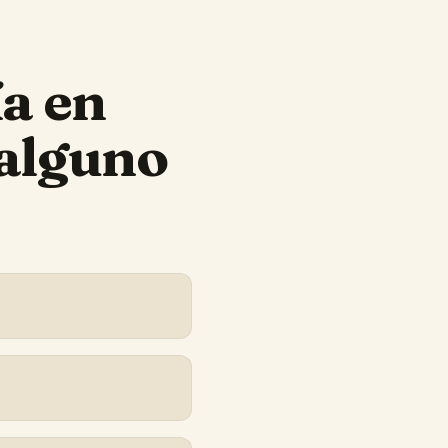
ía
en
 alguno