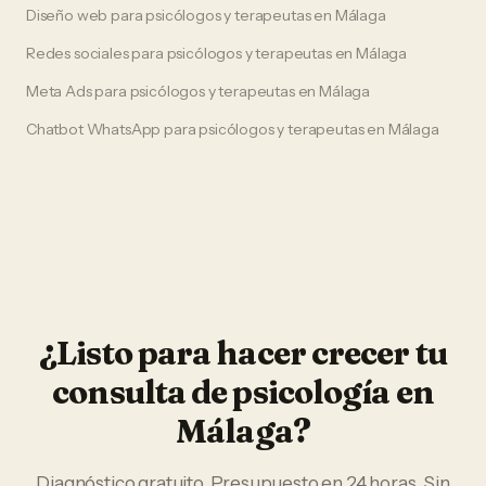
Diseño web
para
psicólogos y terapeutas
en
Málaga
Redes sociales
para
psicólogos y terapeutas
en
Málaga
Meta Ads
para
psicólogos y terapeutas
en
Málaga
Chatbot WhatsApp
para
psicólogos y terapeutas
en
Málaga
¿Listo para hacer crecer tu
consulta de psicología
en
Málaga
?
Diagnóstico gratuito. Presupuesto en 24 horas. Sin