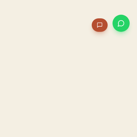
PACAME
La IA que opera tu restaurante. Sola. Construida por
un dueño, para dueños.
HOSTELERÍA · IA AUTÓNOMA · ALBACETE