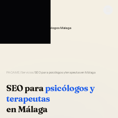
Saltar al contenido
PACAME
Seo Posicionamiento Psicologos Malaga
Home
PACAME
/
Servicios
/
SEO para psicólogos y terapeutas en Málaga
SEO
para
psicólogos y
terapeutas
en
Málaga