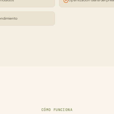
incluidos
Optimización diaria del pre
endimiento
CÓMO FUNCIONA