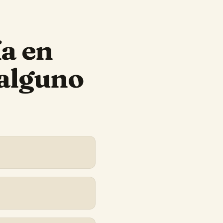
ía
en
 alguno