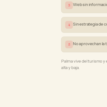
Web sin informació
3
Sin estrategia de 
4
No aprovechan la t
5
Palma vive del turismo y 
alta y baja.