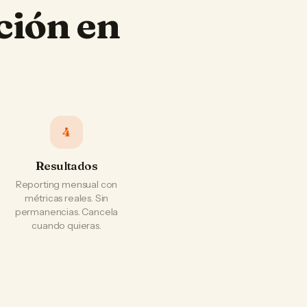
ción en
4
Resultados
Reporting mensual con
métricas reales. Sin
permanencias. Cancela
cuando quieras.