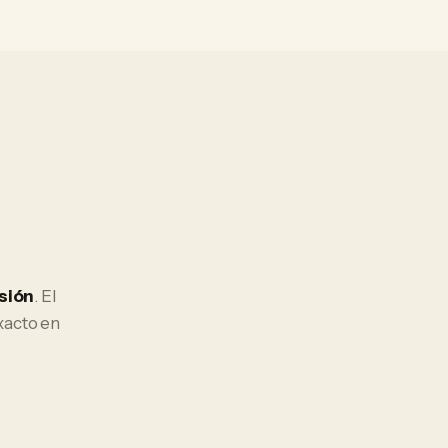
sión
. El
xacto en