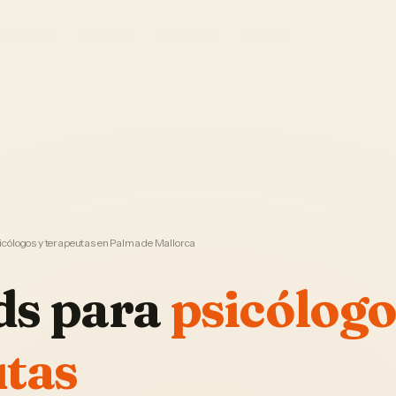
El Sistema
Ver demo
Foto Studio
Garantía
cólogos y terapeutas en Palma de Mallorca
ds
para
psicólogo
utas