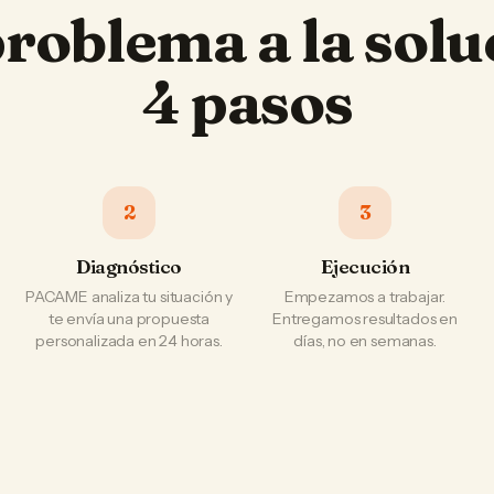
problema a la solu
4 pasos
2
3
Diagnóstico
Ejecución
PACAME analiza tu situación y
Empezamos a trabajar.
te envía una propuesta
Entregamos resultados en
personalizada en 24 horas.
días, no en semanas.