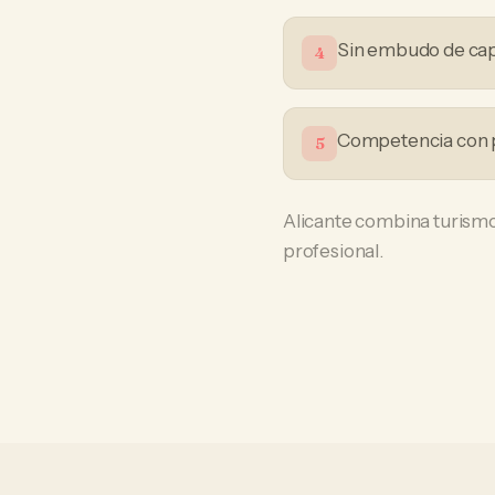
Sin embudo de ca
4
Competencia con 
5
Alicante combina turismo
profesional.