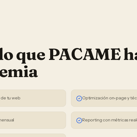
 lo que PACAME h
emia
 de tu web
Optimización on-page y téc
mensual
Reporting con métricas real