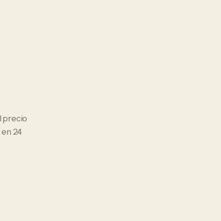
El precio
 en 24