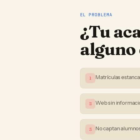
EL PROBLEMA
¿Tu
ac
alguno 
Matrículas estanc
1
Web sin informació
2
No captan alumnos 
3