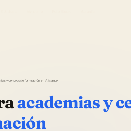
El Sistema
Ver demo
Foto Studio
Garantía
as y centros de formación en Alicante
ra
academias y c
mación