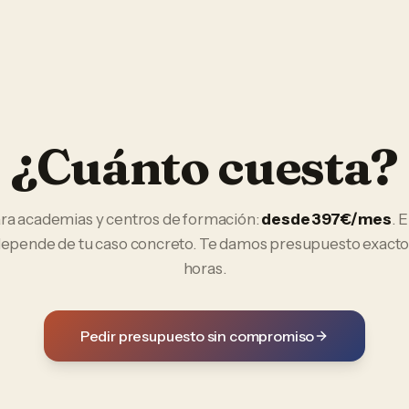
¿Cuánto cuesta?
ra
academias y centros de formación
:
desde 397€/mes
. 
 depende de tu caso concreto. Te damos presupuesto exacto
horas.
Pedir presupuesto sin compromiso