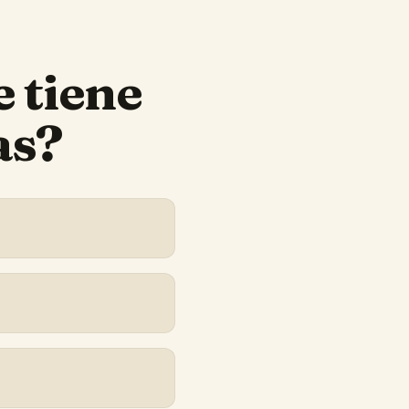
e
tiene
as?