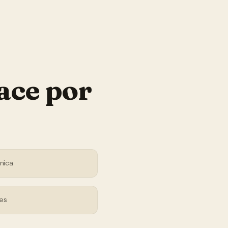
ace por
nica
es