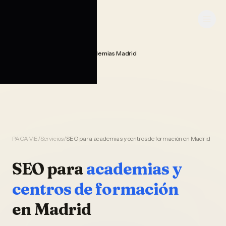
Saltar al contenido
PACAME
Seo Posicionamiento Academias Madrid
Home
PACAME
/
Servicios
/
SEO para academias y centros de formación en Madrid
SEO
para
academias y
centros de formación
en
Madrid