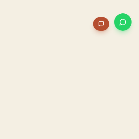
PACAME
La IA que opera tu restaurante. Sola. Construida por
un dueño, para dueños.
HOSTELERÍA · IA AUTÓNOMA · ALBACETE