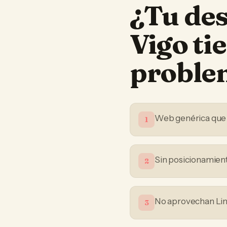
¿Tu
de
Vigo
tie
proble
Web genérica que 
1
Sin posicionamient
2
No aprovechan Lin
3