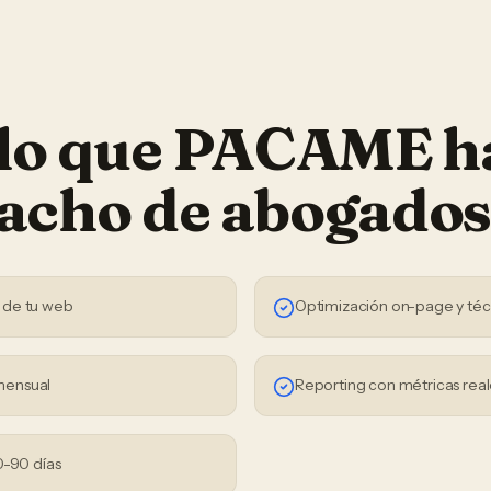
 lo que PACAME h
acho de abogado
 de tu web
Optimización on-page y téc
mensual
Reporting con métricas real
0-90 días