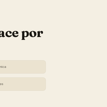
ace por
s
nica
es