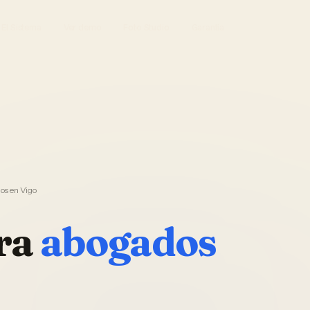
El Sistema
Ver demo
Foto Studio
Garantía
os en Vigo
ra
abogados