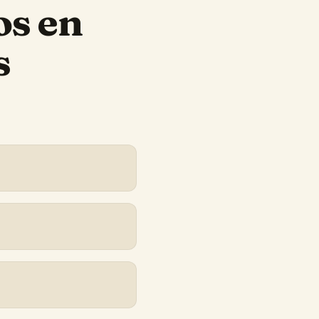
os
en
s