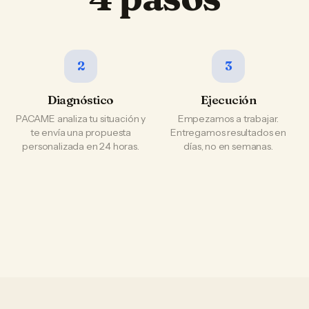
2
3
Diagnóstico
Ejecución
PACAME analiza tu situación y
Empezamos a trabajar.
te envía una propuesta
Entregamos resultados en
personalizada en 24 horas.
días, no en semanas.