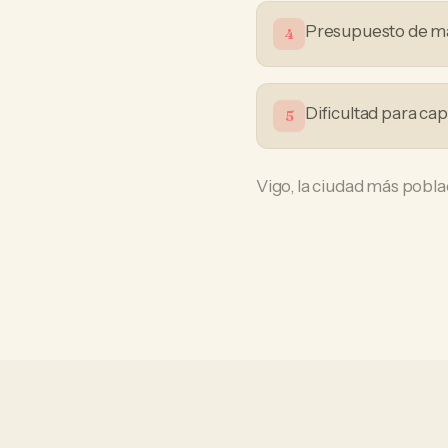
Presupuesto de mar
4
Dificultad para ca
5
Vigo, la ciudad más poblad