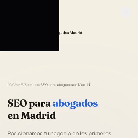
Saltar al contenido
PACAME
Seo Posicionamiento Abogados Madrid
Home
PACAME
/
Servicios
/
SEO para abogados en Madrid
SEO
para
abogados
en
Madrid
Posicionamos tu negocio en los primeros