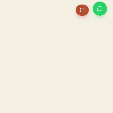
PACAME
La IA que opera tu restaurante. Sola. Construida por
un dueño, para dueños.
HOSTELERÍA · IA AUTÓNOMA · ALBACETE