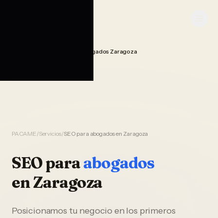
Saltar al contenido
PACAME
Seo Posicionamiento Abogados Zaragoza
Home
PACAME
/
Servicios
/
SEO para abogados en Zaragoza
SEO
para
abogados
en
Zaragoza
Posicionamos tu negocio en los primeros