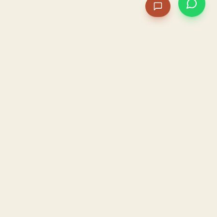
PACAME
La IA que opera tu restaurante. Sola. Construida por
un dueño, para dueños.
HOSTELERÍA · IA AUTÓNOMA · ALBACETE
PRODUCTO
CONFIANZA