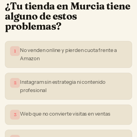
¿Tu
tienda
en
Murcia
tiene
alguno de estos
problemas?
No venden online y pierden cuota frente a
1
Amazon
Instagram sin estrategia ni contenido
2
profesional
Web que no convierte visitas en ventas
3