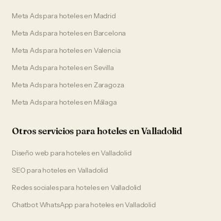
Meta Ads
para
hoteles
en
Madrid
Meta Ads
para
hoteles
en
Barcelona
Meta Ads
para
hoteles
en
Valencia
Meta Ads
para
hoteles
en
Sevilla
Meta Ads
para
hoteles
en
Zaragoza
Meta Ads
para
hoteles
en
Málaga
Otros servicios para
hoteles
en
Valladolid
Diseño web
para
hoteles
en
Valladolid
SEO
para
hoteles
en
Valladolid
Redes sociales
para
hoteles
en
Valladolid
Chatbot WhatsApp
para
hoteles
en
Valladolid