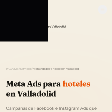
Saltar al contenido
PACAME
Publicidad Meta Ads Hoteles Valladolid
Home
PACAME
/
Servicios
/
Meta Ads para hoteles en Valladolid
Meta Ads
para
hoteles
en
Valladolid
Campañas de Facebook e Instagram Ads que