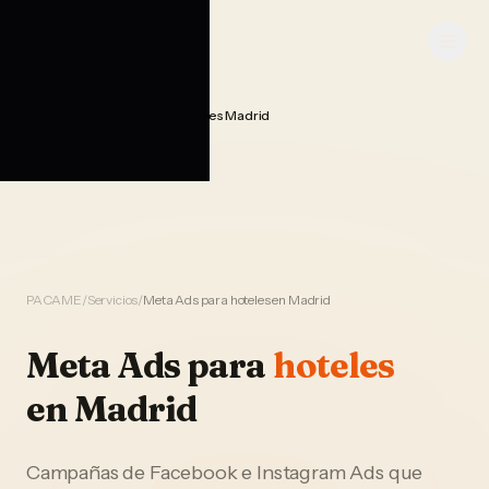
Saltar al contenido
PACAME
Publicidad Meta Ads Hoteles Madrid
Home
PACAME
/
Servicios
/
Meta Ads para hoteles en Madrid
Meta Ads
para
hoteles
en
Madrid
Campañas de Facebook e Instagram Ads que