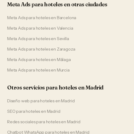
Meta Ads
para
hoteles
en otras ciudades
Meta Ads
para
hoteles
en
Barcelona
Meta Ads
para
hoteles
en
Valencia
Meta Ads
para
hoteles
en
Sevilla
Meta Ads
para
hoteles
en
Zaragoza
Meta Ads
para
hoteles
en
Málaga
Meta Ads
para
hoteles
en
Murcia
Otros servicios para
hoteles
en
Madrid
Diseño web
para
hoteles
en
Madrid
SEO
para
hoteles
en
Madrid
Redes sociales
para
hoteles
en
Madrid
Chatbot WhatsApp
para
hoteles
en
Madrid