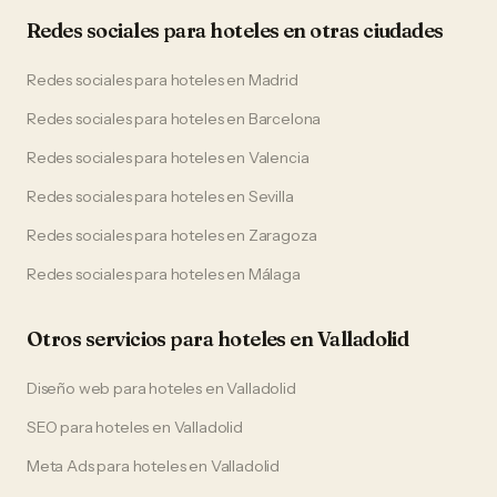
Redes sociales
para
hoteles
en otras ciudades
Redes sociales
para
hoteles
en
Madrid
Redes sociales
para
hoteles
en
Barcelona
Redes sociales
para
hoteles
en
Valencia
Redes sociales
para
hoteles
en
Sevilla
Redes sociales
para
hoteles
en
Zaragoza
Redes sociales
para
hoteles
en
Málaga
Otros servicios para
hoteles
en
Valladolid
Diseño web
para
hoteles
en
Valladolid
SEO
para
hoteles
en
Valladolid
Meta Ads
para
hoteles
en
Valladolid