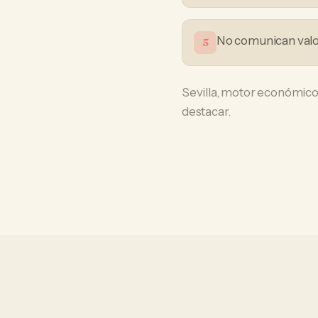
No comunican valor
5
Sevilla, motor económico 
destacar.