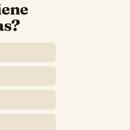
iene
as?