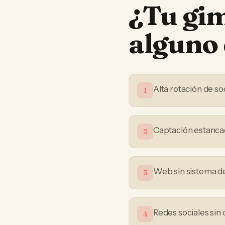
¿Tu
gi
alguno 
Alta rotación de so
1
Captación estanca
2
Web sin sistema de
3
Redes sociales sin 
4