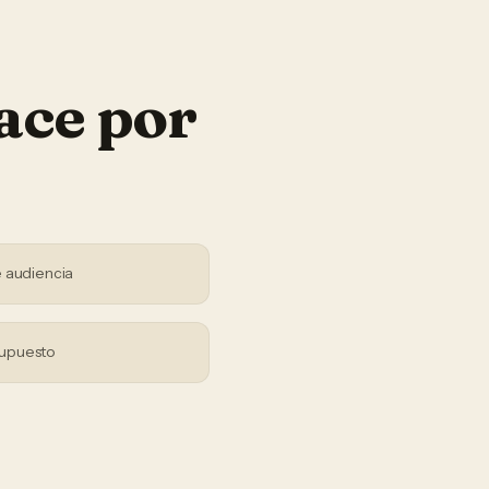
ace por
 audiencia
supuesto