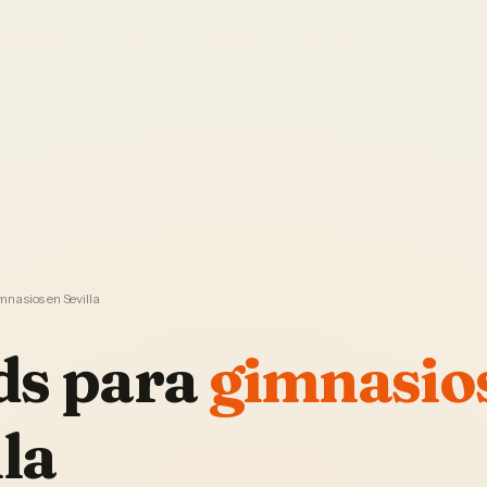
El Sistema
Ver demo
Foto Studio
Garantía
nasios en Sevilla
ds
para
gimnasio
lla