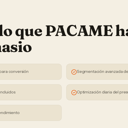
 lo que PACAME h
asio
para conversión
Segmentación avanzada de
incluidos
Optimización diaria del pre
endimiento