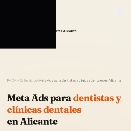
Saltar al contenido
PACAME
Publicidad Meta Ads Dentistas Alicante
Home
PACAME
/
Servicios
/
Meta Ads para dentistas y clínicas dentales en Alicante
Meta Ads
para
dentistas y
clínicas dentales
en
Alicante