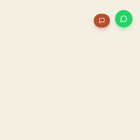
PACAME
La IA que opera tu restaurante. Sola. Construida por
un dueño, para dueños.
HOSTELERÍA · IA AUTÓNOMA · ALBACETE