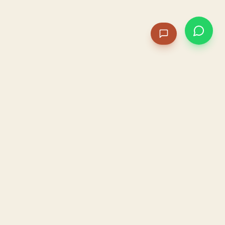
PACAME
La IA que opera tu restaurante. Sola. Construida por
un dueño, para dueños.
HOSTELERÍA · IA AUTÓNOMA · ALBACETE