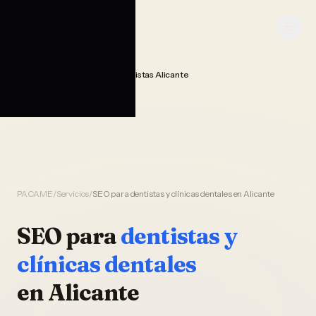
Saltar al contenido
PACAME
Seo Posicionamiento Dentistas Alicante
Home
PACAME
/
Servicios
/
SEO para dentistas y clínicas dentales en Alicante
SEO
para
dentistas y
clínicas dentales
en
Alicante