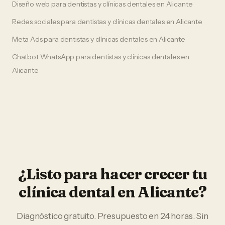
Diseño web
para
dentistas y clínicas dentales
en
Alicante
Redes sociales
para
dentistas y clínicas dentales
en
Alicante
Meta Ads
para
dentistas y clínicas dentales
en
Alicante
Chatbot WhatsApp
para
dentistas y clínicas dentales
en
Alicante
¿Listo para hacer crecer tu
clínica dental
en
Alicante
?
Diagnóstico gratuito. Presupuesto en 24 horas. Sin