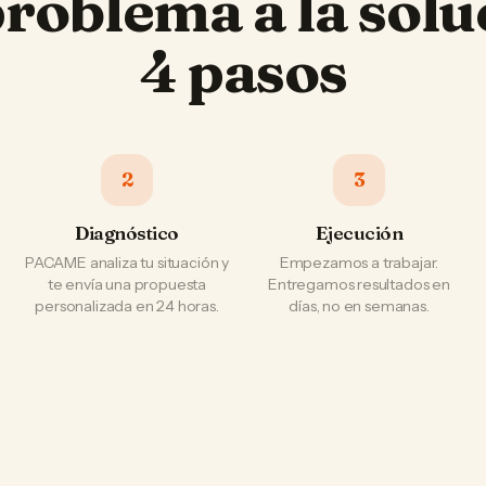
problema a la solu
4 pasos
2
3
Diagnóstico
Ejecución
PACAME analiza tu situación y
Empezamos a trabajar.
te envía una propuesta
Entregamos resultados en
personalizada en 24 horas.
días, no en semanas.