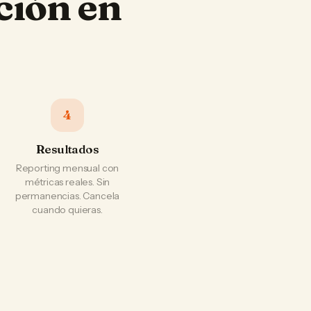
ción en
4
Resultados
Reporting mensual con
métricas reales. Sin
permanencias. Cancela
cuando quieras.