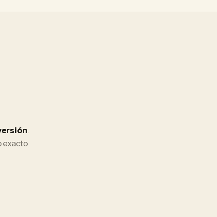
versión
.
o exacto