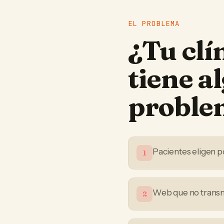
EL PROBLEMA
¿Tu
clí
tiene a
proble
Pacientes eligen po
1
Web que no transmi
2