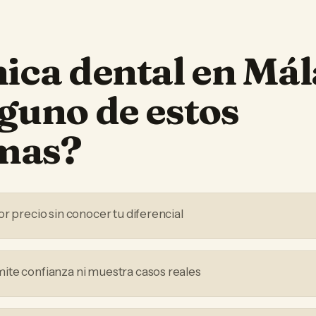
nica dental
en
Mál
lguno de estos
mas?
r precio sin conocer tu diferencial
te confianza ni muestra casos reales