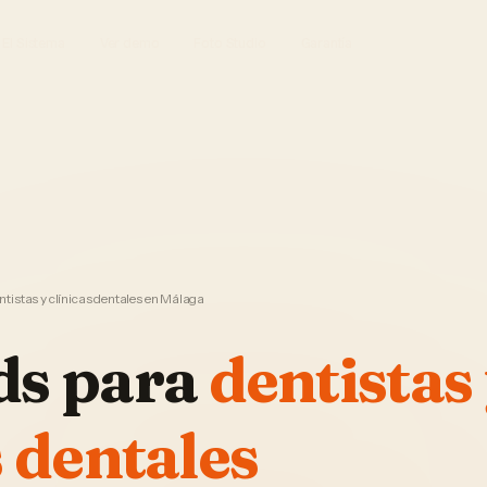
El Sistema
Ver demo
Foto Studio
Garantía
tistas y clínicas dentales en Málaga
ds
para
dentistas
s dentales