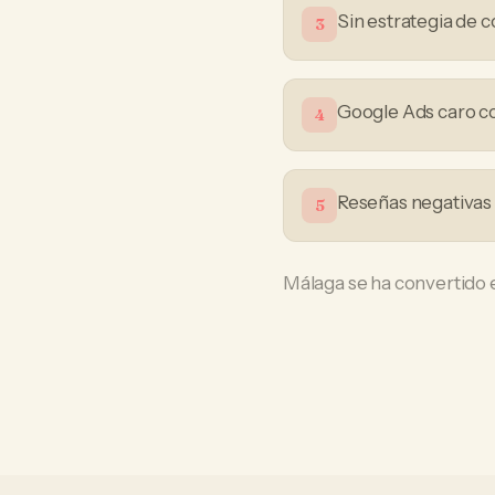
Sin estrategia de 
3
Google Ads caro co
4
Reseñas negativas
5
Málaga se ha convertido e