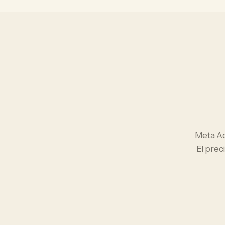
Meta A
El prec