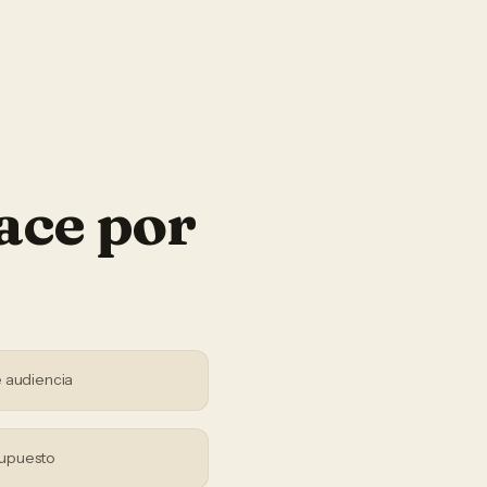
ace por
 audiencia
supuesto