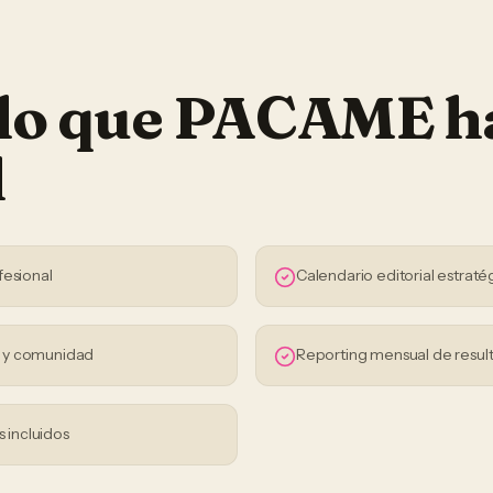
 lo que PACAME h
l
fesional
Calendario editorial estraté
s y comunidad
Reporting mensual de resul
s incluidos