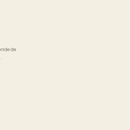
pende de
.