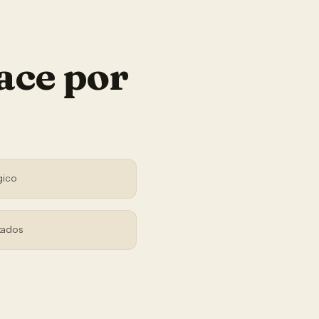
ace por
gico
tados