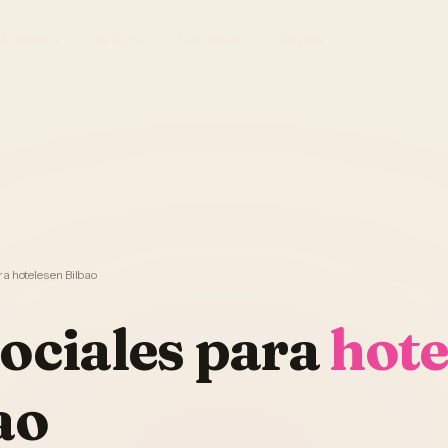
El Sistema
Ver demo
Foto Studio
Garantía
a hoteles en Bilbao
ociales
para
hote
ao