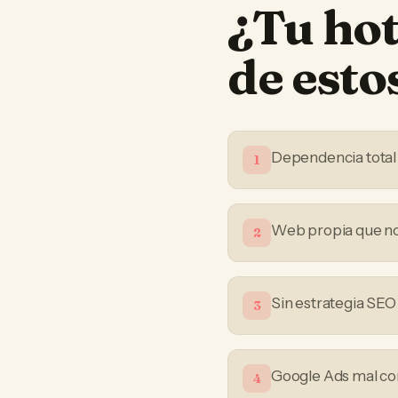
¿Tu
hot
de est
Dependencia total
1
Web propia que no
2
Sin estrategia SEO
3
Google Ads mal co
4