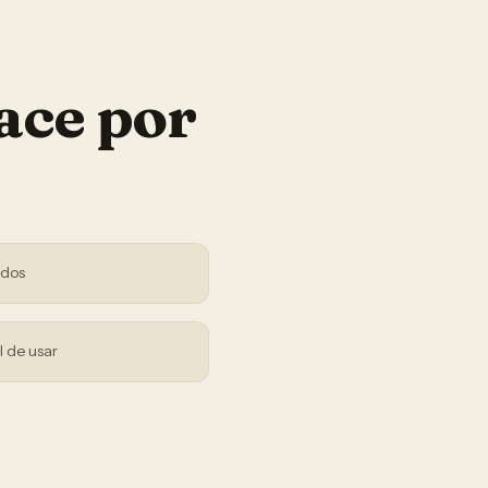
ace por
ndos
l de usar