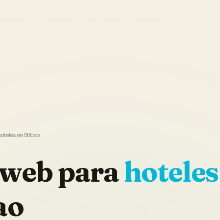
El Sistema
Ver demo
Foto Studio
Garantía
oteles en Bilbao
 web
para
hoteles
ao