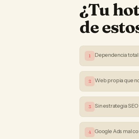
¿Tu
hot
de est
Dependencia total
1
Web propia que no
2
Sin estrategia SEO
3
Google Ads mal co
4