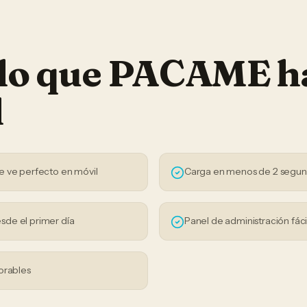
 lo que PACAME h
l
e ve perfecto en móvil
Carga en menos de 2 segu
sde el primer día
Panel de administración fáci
orables