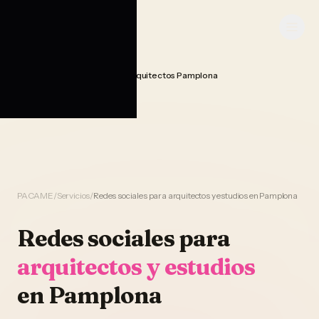
Saltar al contenido
PACAME
Gestion Redes Sociales Arquitectos Pamplona
Home
PACAME
/
Servicios
/
Redes sociales para arquitectos y estudios en Pamplona
Redes sociales
para
arquitectos y estudios
en
Pamplona