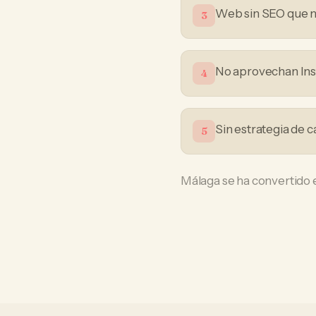
Web sin SEO que n
3
No aprovechan Ins
4
Sin estrategia de c
5
Málaga se ha convertido e