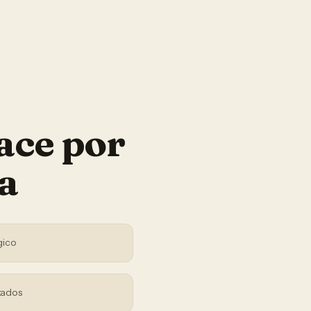
ace por
a
gico
tados