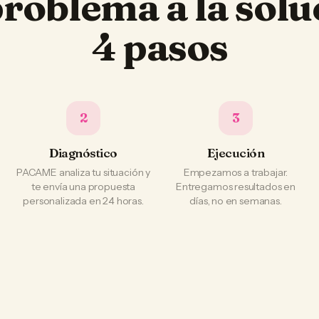
problema a la solu
4 pasos
2
3
Diagnóstico
Ejecución
PACAME analiza tu situación y
Empezamos a trabajar.
te envía una propuesta
Entregamos resultados en
personalizada en 24 horas.
días, no en semanas.