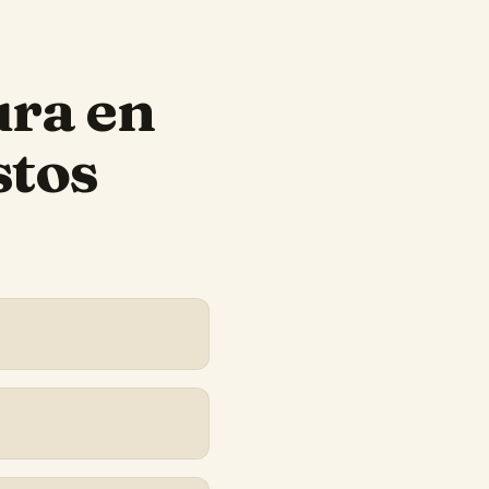
ura
en
stos