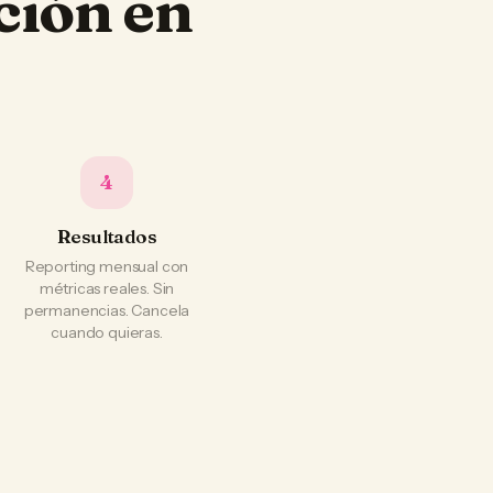
ción en
4
Resultados
Reporting mensual con
métricas reales. Sin
permanencias. Cancela
cuando quieras.