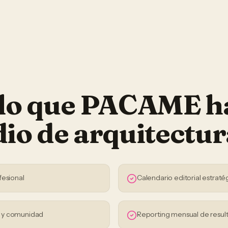
 lo que PACAME h
dio de arquitectur
fesional
Calendario editorial estraté
s y comunidad
Reporting mensual de resul