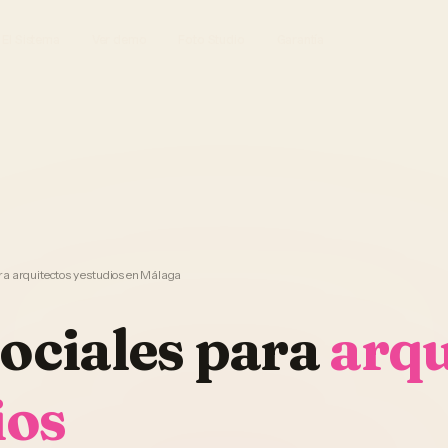
El Sistema
Ver demo
Foto Studio
Garantía
ra arquitectos y estudios en Málaga
ociales
para
arqu
ios