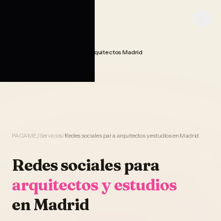
Saltar al contenido
PACAME
Gestion Redes Sociales Arquitectos Madrid
Home
PACAME
/
Servicios
/
Redes sociales para arquitectos y estudios en Madrid
Redes sociales
para
arquitectos y estudios
en
Madrid