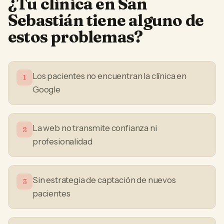
¿Tu
clínica
en
San
Sebastián
tiene alguno de
estos problemas?
Los pacientes no encuentran la clínica en
1
Google
La web no transmite confianza ni
2
profesionalidad
Sin estrategia de captación de nuevos
3
pacientes