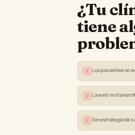
¿Tu
clí
tiene a
proble
Los pacientes no e
1
La web no transmit
2
Sin estrategia de 
3