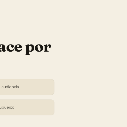
ace por
 audiencia
supuesto