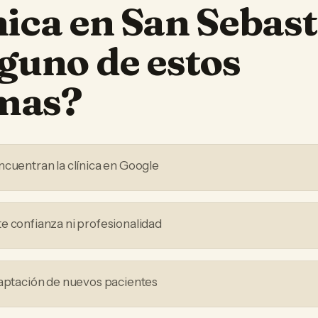
nica
en
San Sebast
lguno de estos
mas?
ncuentran la clínica en Google
e confianza ni profesionalidad
captación de nuevos pacientes