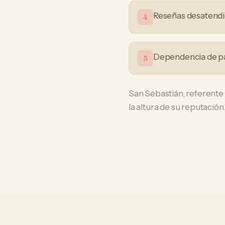
Reseñas desatendid
4
Dependencia de p
5
San Sebastián, referente
la altura de su reputación