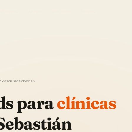
El Sistema
Ver demo
Foto Studio
Garantía
nicas en San Sebastián
ds
para
clínicas
Sebastián