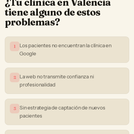
¿Tu
clínica
en
Valencia
tiene alguno de estos
problemas?
Los pacientes no encuentran la clínica en
1
Google
La web no transmite confianza ni
2
profesionalidad
Sin estrategia de captación de nuevos
3
pacientes