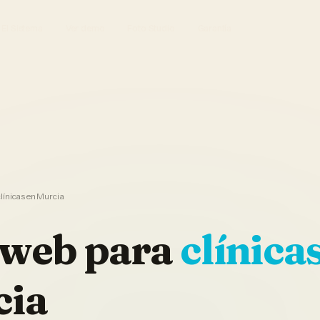
El Sistema
Ver demo
Foto Studio
Garantía
línicas en Murcia
 web
para
clínica
cia