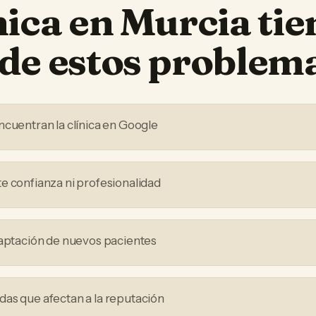
nica
en
Murcia
tie
de estos problem
ncuentran la clínica en Google
e confianza ni profesionalidad
captación de nuevos pacientes
as que afectan a la reputación