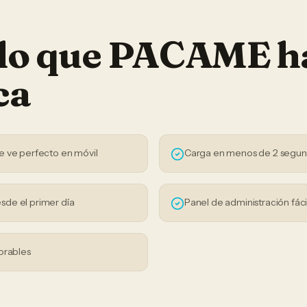
 lo que PACAME h
ca
e ve perfecto en móvil
Carga en menos de 2 segu
sde el primer día
Panel de administración fáci
orables