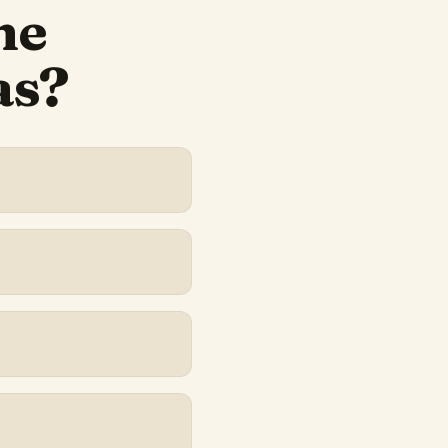
ne
as?