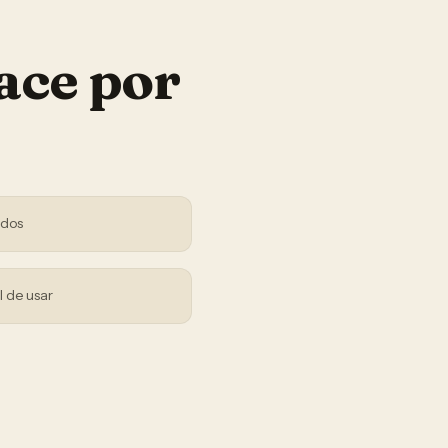
ace por
ndos
l de usar