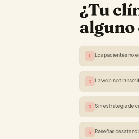
¿Tu
clí
alguno 
Los pacientes no e
1
La web no transmit
2
Sin estrategia de 
3
Reseñas desatendid
4