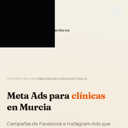
Saltar al contenido
PACAME
Publicidad Meta Ads Clinicas Murcia
Home
PACAME
/
Servicios
/
Meta Ads para clínicas en Murcia
Meta Ads
para
clínicas
en
Murcia
Campañas de Facebook e Instagram Ads que