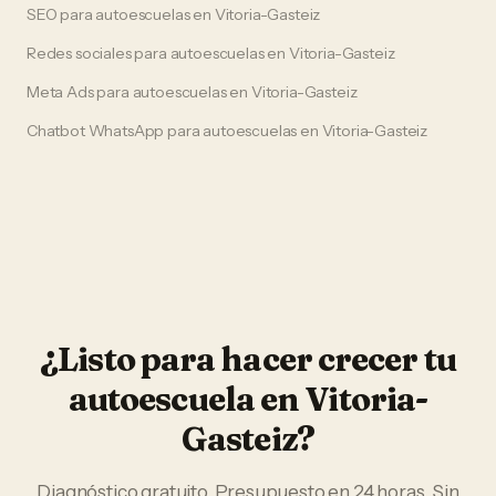
SEO
para
autoescuelas
en
Vitoria-Gasteiz
Redes sociales
para
autoescuelas
en
Vitoria-Gasteiz
Meta Ads
para
autoescuelas
en
Vitoria-Gasteiz
Chatbot WhatsApp
para
autoescuelas
en
Vitoria-Gasteiz
¿Listo para hacer crecer tu
autoescuela
en
Vitoria-
Gasteiz
?
Diagnóstico gratuito. Presupuesto en 24 horas. Sin