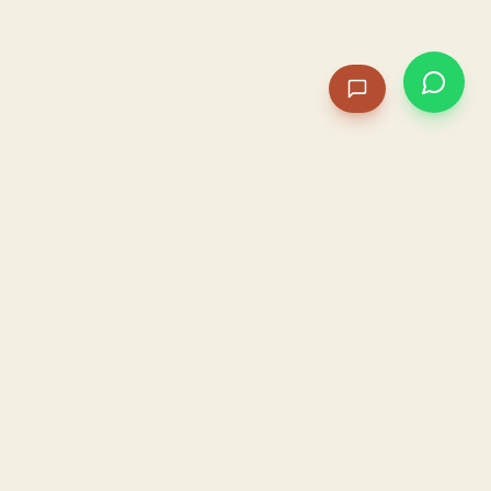
PACAME
La IA que opera tu restaurante. Sola. Construida por
un dueño, para dueños.
HOSTELERÍA · IA AUTÓNOMA · ALBACETE