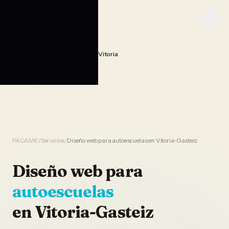
Saltar al contenido
PACAME
Diseno Web Autoescuelas Vitoria
Home
PACAME
/
Servicios
/
Diseño web para autoescuelas en Vitoria-Gasteiz
Diseño web
para
autoescuelas
en
Vitoria-Gasteiz