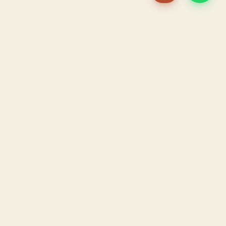
PACAME
La IA que opera tu restaurante. Sola. Construida por
un dueño, para dueños.
HOSTELERÍA · IA AUTÓNOMA · ALBACETE
PRODUCTO
CONFIANZA
El Sistema PACAME
Garantía triple